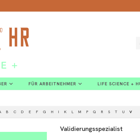
BER
FÜR ARBEITNEHMER
LIFE SCIENCE + 
A
B
C
D
E
F
G
H
I
K
L
M
P
Q
R
S
T
U
V
Validierungsspezialist