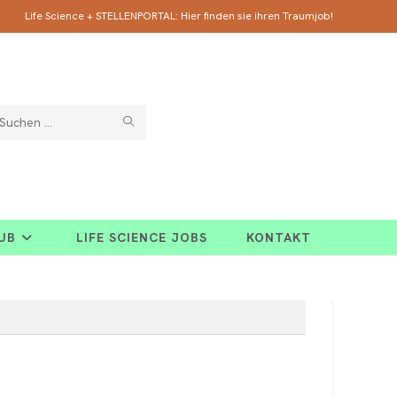
Life Science + STELLENPORTAL: Hier finden sie ihren Traumjob!
SUCHE
Diese
ABSCHICKEN
Website
durchsuchen
HUB
LIFE SCIENCE JOBS
KONTAKT