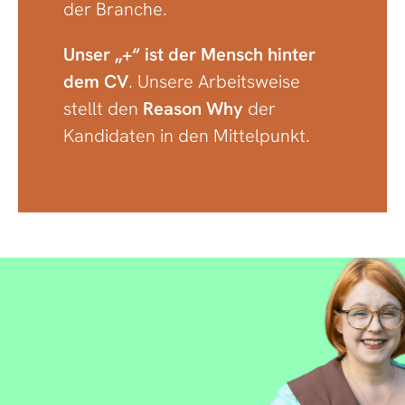
der Branche.
Unser „+“ ist der Mensch hinter
dem CV
. Unsere Arbeitsweise
stellt den
Reason Why
der
Kandidaten in den Mittelpunkt.