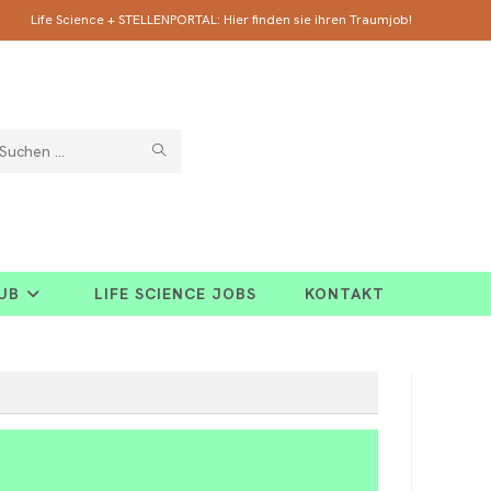
Life Science + STELLENPORTAL: Hier finden sie ihren Traumjob!
SUCHE
Diese
ABSCHICKEN
Website
durchsuchen
HUB
LIFE SCIENCE JOBS
KONTAKT