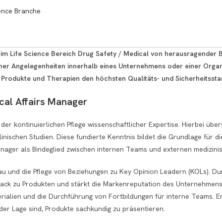
ience Branche
im Life Science Bereich Drug Safety / Medical von herausragender Be
her Angelegenheiten innerhalb eines Unternehmens oder einer Organis
e Produkte und Therapien den höchsten Qualitäts- und Sicherheitsst
cal Affairs Manager
 der kontinuierlichen Pflege wissenschaftlicher Expertise. Hierbei üb
nischen Studien. Diese fundierte Kenntnis bildet die Grundlage für d
ger als Bindeglied zwischen internen Teams und externen medizinis
bau und die Pflege von Beziehungen zu Key Opinion Leadern (KOLs). D
dback zu Produkten und stärkt die Markenreputation des Unternehmens
erialien und die Durchführung von Fortbildungen für interne Teams. E
der Lage sind, Produkte sachkundig zu präsentieren.