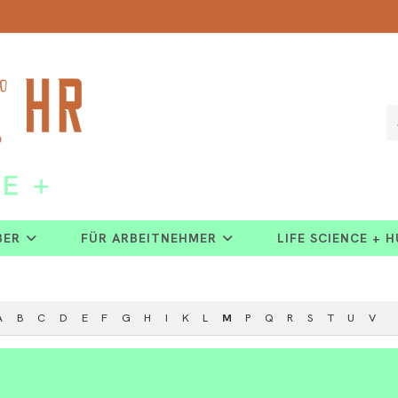
BER
FÜR ARBEITNEHMER
LIFE SCIENCE + 
A
B
C
D
E
F
G
H
I
K
L
M
P
Q
R
S
T
U
V