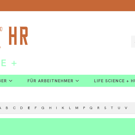
BER
FÜR ARBEITNEHMER
LIFE SCIENCE + 
A
B
C
D
E
F
G
H
I
K
L
M
P
Q
R
S
T
U
V