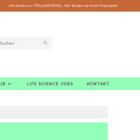
Life Science + STELLENPORTAL: Hier finden sie ihren Traumjob!
SUCHE
Diese
ABSCHICKEN
Website
durchsuchen
HUB
LIFE SCIENCE JOBS
KONTAKT