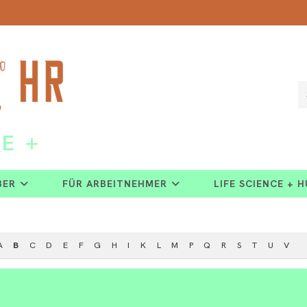
BER
FÜR ARBEITNEHMER
LIFE SCIENCE + 
A
B
C
D
E
F
G
H
I
K
L
M
P
Q
R
S
T
U
V