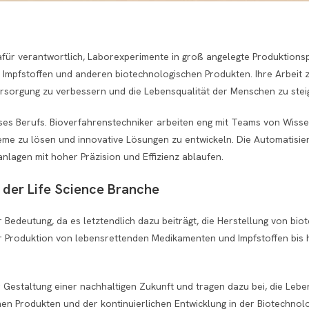
dafür verantwortlich, Laborexperimente in groß angelegte Produktions
 Impfstoffen und anderen biotechnologischen Produkten. Ihre Arbeit zie
rsorgung zu verbessern und die Lebensqualität der Menschen zu stei
 dieses Berufs. Bioverfahrenstechniker arbeiten eng mit Teams von Wiss
 zu lösen und innovative Lösungen zu entwickeln. Die Automatisieru
nlagen mit hoher Präzision und Effizienz ablaufen.
 der Life Science Branche
 Bedeutung, da es letztendlich dazu beiträgt, die Herstellung von bi
 Produktion von lebensrettenden Medikamenten und Impfstoffen bis hi
r Gestaltung einer nachhaltigen Zukunft und tragen dazu bei, die Leb
n Produkten und der kontinuierlichen Entwicklung in der Biotechnolog