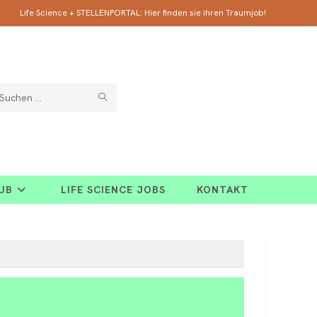
Life Science + STELLENPORTAL: Hier finden sie ihren Traumjob!
SUCHE
Diese
ABSCHICKEN
Website
durchsuchen
HUB
LIFE SCIENCE JOBS
KONTAKT